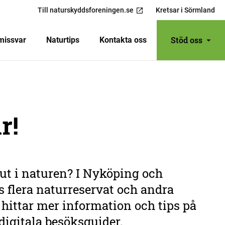
Till naturskyddsforeningen.se
Kretsar i Sörmland
Stöd oss
missvar
Naturtips
Kontakta oss
r!
ut i naturen? I Nyköping och
 flera naturreservat och andra
 hittar mer information och tips på
gitala besöksguider.