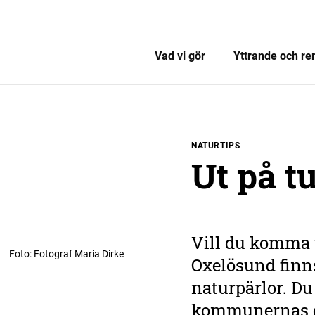
Vad vi gör
Yttrande och re
NATURTIPS
Ut på tu
Vill du komma 
Foto
:
Fotograf Maria Dirke
Oxelösund finns
naturpärlor. Du
kommunernas di