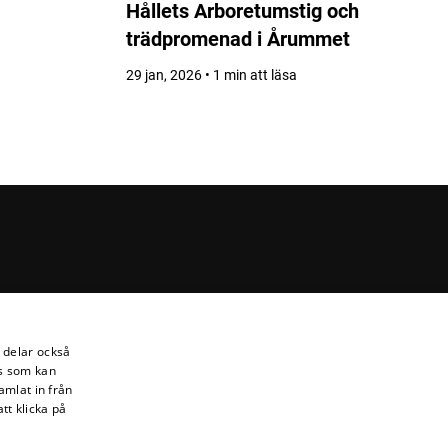
Hållets Arboretumstig och
trädpromenad i Årummet
29 jan, 2026 • 1 min att läsa
i delar också
s som kan
amlat in från
tt klicka på