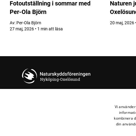
Fotoutställning i sommar med
Naturen j
Per-Ola Björn
Oxelösun
Av:
Per-Ola Björn
20 maj, 2026 •
27 maj, 2026 • 1 min att läsa
Nyköping-Oxelösund
Kontakta oss
Vi använder 
informati
Naturskyddsföreningen i Nyköping och Oxelösund
kombinera de
din användn
Maila oss