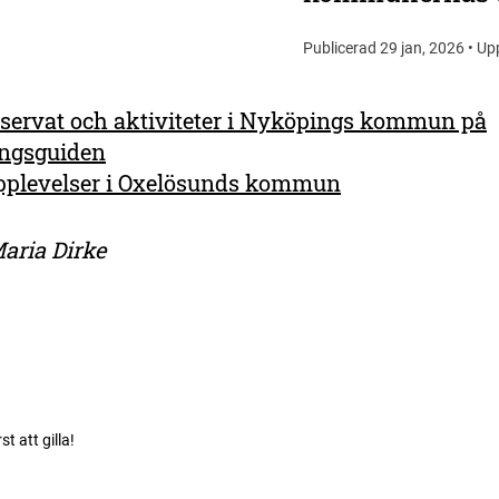
Publicerad 29 jan, 2026 • Up
servat och aktiviteter i Nyköpings kommun på
ngsguiden
pplevelser i Oxelösunds kommun
aria Dirke
rst att gilla!