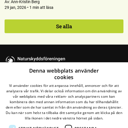
Av:
Ann-Kristin Berg
29 jan, 2026 • 1 min att läsa
Se alla
Nyköping-Oxelösund
Denna webbplats använder
cookies
Kontakta oss
Vi använder cookies för att anpassa innehåll, annonser och för att
analysera vår trafik. Vi delar också information om din användning av
Naturskyddsföreningen i Nyköping och Oxelösund
vår webbplats med våra reklam- och analyspartners som kan
kombinera den med annan information som du har tillhandahållit
Maila oss
dem eller som de har samlat in från din användning av deras tjänster.
Du kan när som helst ta tillbaka ditt samtycke genom att klicka på den
lilla ikonen i det nedre vänstra hörnet på sidan.