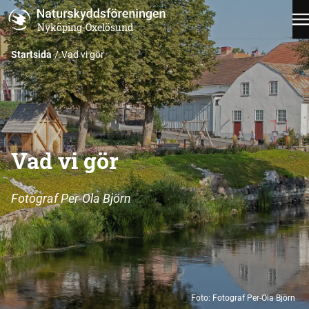
Nyköping-Oxelösund
Startsida
Vad vi gör
Vad vi gör
Fotograf Per-Ola Björn
Foto
:
Fotograf Per-Ola Björn